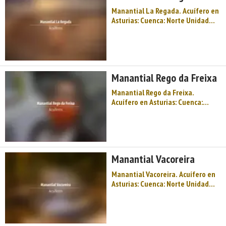
Manantial La Regada. Acuífero en
Asturias: Cuenca: Norte Unidad
Hidrogeológica: Unidades aisladas
Sistema acuifero: Acuífero aislado
Toponimia: La Regada Cota: 44
Naturaleza: Manantial Uso:
Fuente pública Perímetro: No se
Manantial Rego da Freixa
sab ...
Manantial Rego da Freixa.
Acuífero en Asturias: Cuenca:
Norte Unidad Hidrogeológica:
Unidades aisladas Sistema
acuifero: Acuífero aislado
Toponimia: Rego da Freixa Cota:
380 Naturaleza: Manantial Uso:
Manantial Vacoreira
Abastecimiento a núcleos urba ...
Manantial Vacoreira. Acuífero en
Asturias: Cuenca: Norte Unidad
Hidrogeológica: Unidades aisladas
Sistema acuifero: Acuífero aislado
Toponimia: Vacoreira Cota: 420
Naturaleza: Manantial Uso: