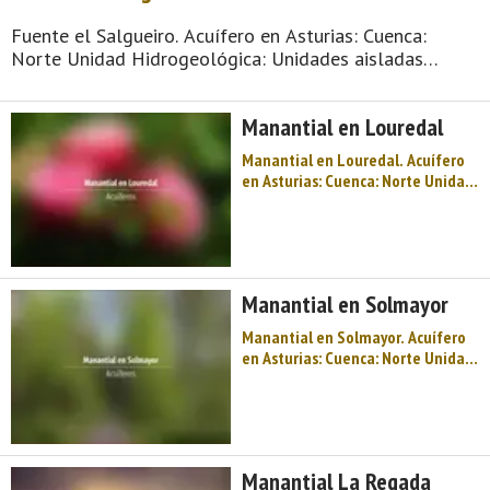
Fuente el Salgueiro. Acuífero en Asturias: Cuenca:
Norte Unidad Hidrogeológica: Unidades aisladas
Sistema acuifero: Acuífero aislado Toponimia: Fuente el
Salgueiro Cota: 52 Naturaleza: Manantial Uso: Fuente
Manantial en Louredal
pública Perímetro: ..
Manantial en Louredal. Acuífero
en Asturias: Cuenca: Norte Unidad
Hidrogeológica: Unidades aisladas
Sistema acuifero: Acuífero aislado
Toponimia: Baodeinsua Cota: 220
Naturaleza: Manantial Uso:
Abastecimiento a núcleos urbanos
Manantial en Solmayor
Per ...
Manantial en Solmayor. Acuífero
en Asturias: Cuenca: Norte Unidad
Hidrogeológica: Unidades aisladas
Sistema acuifero: Acuífero aislado
Toponimia: Fuente el Escovedal
Cota: 95 Naturaleza: Manantial
Uso: Abastecimiento a núcleos urb
Manantial La Regada
...