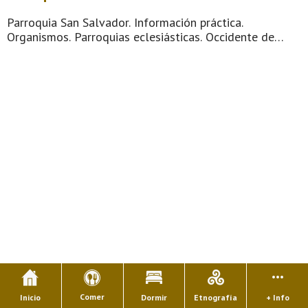
Parroquia San Salvador. Información práctica.
Organismos. Parroquias eclesiásticas. Occidente de
Asturias. Comarca de Oscos-Eo. Montaña de Asturias.
Territorio del río Eo, refugio para pescadores de
truchas, reos y salmones. Dispone de un paseo fluvi ...
Comer
Inicio
Dormir
Etnografía
+ Info