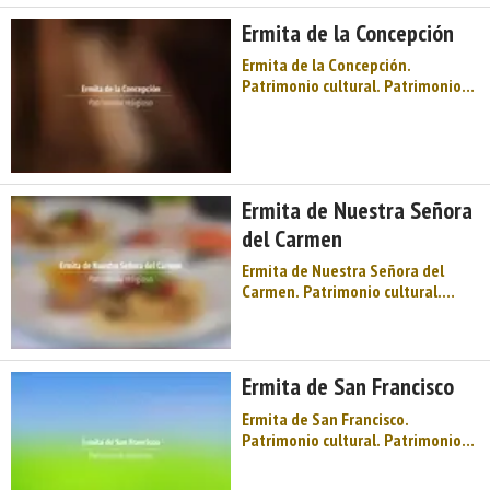
Estas dos capillas se
Ermita de la Concepción
complementan con much ...
Ermita de la Concepción.
Patrimonio cultural. Patrimonio
religioso. Ermitas. Occidente de
Asturias. Comarca de Oscos-Eo.
Montaña de Asturias. Territorio
del río Eo, refugio para
pescadores de truchas, reos y
Ermita de Nuestra Señora
salmones. Dispone de un paseo
fluvial de m ...
del Carmen
Ermita de Nuestra Señora del
Carmen. Patrimonio cultural.
Patrimonio religioso. Ermitas.
Occidente de Asturias. Comarca
de Oscos-Eo. Montaña de Asturias.
Territorio del río Eo, refugio para
Ermita de San Francisco
pescadores de truchas, reos y
salmones. Dispone de un paseo ...
Ermita de San Francisco.
Patrimonio cultural. Patrimonio
religioso. Ermitas. Occidente de
Asturias. Comarca de Oscos-Eo.