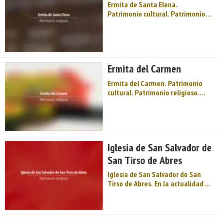
Ermita de Santa Elena.
Patrimonio cultural. Patrimonio
religioso. Ermitas. Occidente de
Asturias. Comarca de Oscos-Eo.
Montaña de Asturias. Territorio
del río Eo, refugio para
pescadores de truchas, reos y
Ermita del Carmen
salmones. Dispone de un paseo
fluvial de más ...
Ermita del Carmen. Patrimonio
cultural. Patrimonio religioso.
Ermitas. Occidente de Asturias.
Comarca de Oscos-Eo. Montaña de
Asturias. Territorio del río Eo,
refugio para pescadores de
truchas, reos y salmones. Dispone
Iglesia de San Salvador de
de un paseo fluvial de más de ...
San Tirso de Abres
Iglesia de San Salvador de San
Tirso de Abres. En la actualidad no
se conserva ningún retablo
barroco, siendo el principal de
factura de mediados de siglo. La