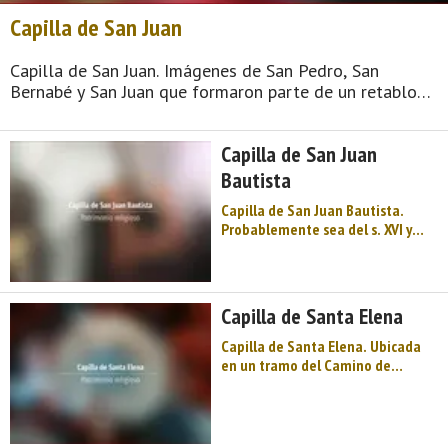
Capilla de San Juan
Capilla de San Juan. Imágenes de San Pedro, San
Bernabé y San Juan que formaron parte de un retablo
barroco de talla local que tuvo en su día la capilla.
Alberga un cilindro de piedra fijado al suelo y un hueco
Capilla de San Juan
en la pared que, seg ...
Bautista
Capilla de San Juan Bautista.
Probablemente sea del s. XVI y
aparece asociada, como
propiedad, al palacio de Amaido.
Actualmente, su retablo barroco
está desmantelado y en estado
Capilla de Santa Elena
precario. Se conservan buena
parte de las imágenes que lo com
Capilla de Santa Elena. Ubicada
...
en un tramo del Camino de
Santiago, cuenta con un retablo
del XVII y un púlpito en madera de
abedul (Bidueira) polícromo, de la
misma época y de factura local.