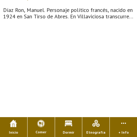
Díaz Ron, Manuel. Personaje político francés, nacido en
1924 en San Tirso de Abres. En Villaviciosa transcurre
su infancia hasta 1937; dos años más tarde, vencido el
bando republicano en nuestra Guerra Civil, se ve
obligado a ...
Comer
Inicio
Dormir
Etnografía
+ Info