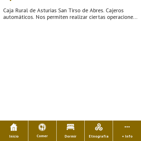
Caja Rural de Asturias San Tirso de Abres. Cajeros
automáticos. Nos permiten realizar ciertas operaciones
de forma automática mediante el uso de una tarjeta o
de una libreta de ahorros. Para poder operar en un
cajero, es necesario tener una ...
Comer
Inicio
Dormir
Etnografía
+ Info