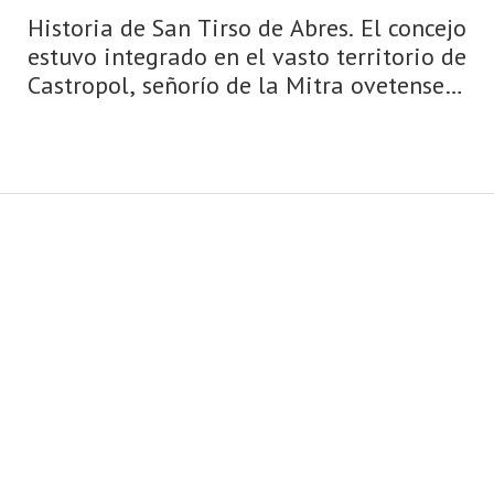
Historia de San Tirso de Abres. El concejo
estuvo integrado en el vasto territorio de
Castropol, señorío de la Mitra ovetense
que se extendía entre los ríos Navia y Eo.
En 1579, Felipe II, necesitado como
estaba de recursos para h ...