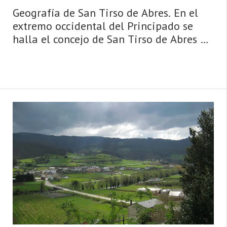
Geografía de San Tirso de Abres. En el
extremo occidental del Principado se
halla el concejo de San Tirso de Abres —
territorio de hermosos lugares—,
«principio y fin de Asturias», como
señala el eslogan de promoción tu ...