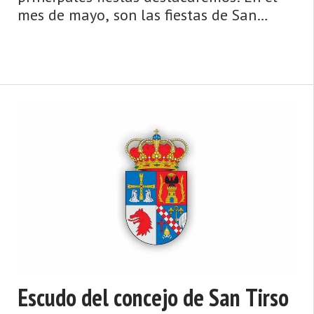
mes de mayo, son las fiestas de San
Isidro Labrador en el Llano el día15. En
el mes de junio, son las fiestas de San
Juan Bautista en el Llano el día 24. En el
...
Escudo del concejo de San Tirso