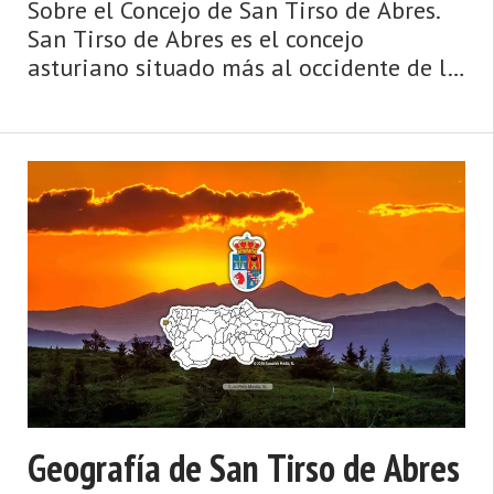
Sobre el Concejo de San Tirso de Abres.
San Tirso de Abres es el concejo
asturiano situado más al occidente de la
región. Limita por el norte, por el sur y
por el oeste con la provincia gallega de
Lugo, siendo Taramundi y Vegadeo los
concej ...
Geografía de San Tirso de Abres