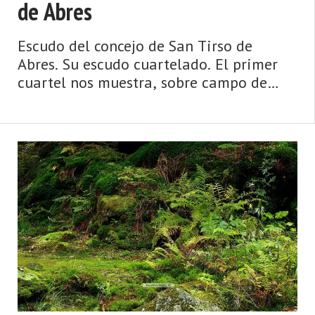
de Abres
Escudo del concejo de San Tirso de
Abres. Su escudo cuartelado. El primer
cuartel nos muestra, sobre campo de
azur, la Cruz de los Ángeles, en clara
representación de su dependencia de la
mitra ovetense. El segundo cuartel, en
campo de gule ...