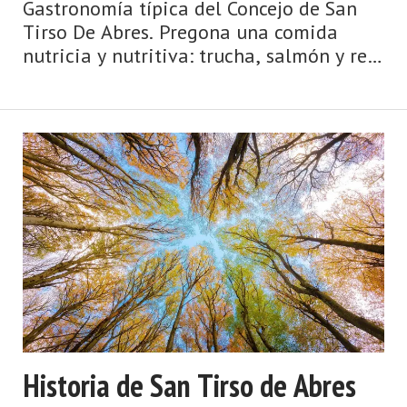
Gastronomía típica del Concejo de San
Tirso De Abres. Pregona una comida
nutricia y nutritiva: trucha, salmón y reo,
del Eo; cabeza de cerdo con grelos;
cocido (lacón, cabeza, chorizo, oreja de
cerdo y grelos); embutidos; ch ...
Historia de San Tirso de Abres